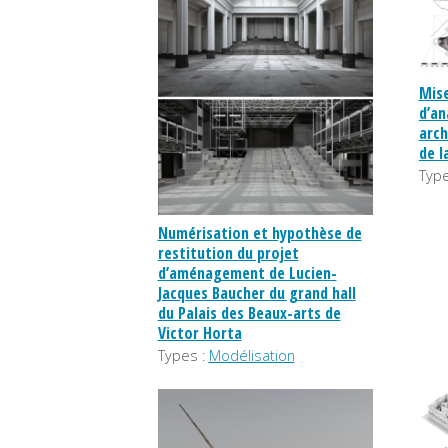
Mise
d’an
arch
de l
Type
Numérisation et hypothèse de
restitution du projet
d’aménagement de Lucien-
Jacques Baucher du grand hall
du Palais des Beaux-arts de
Victor Horta
Types :
Modélisation