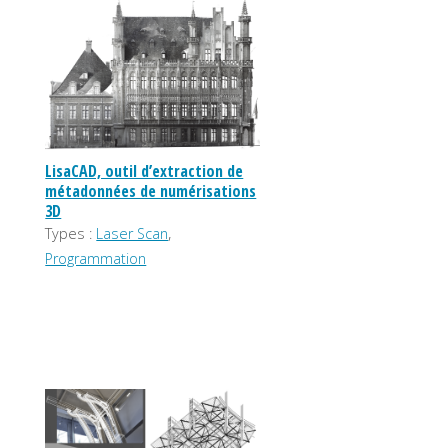
LisaCAD, outil d’extraction de
métadonnées de numérisations
3D
,
Types :
Laser Scan
Programmation