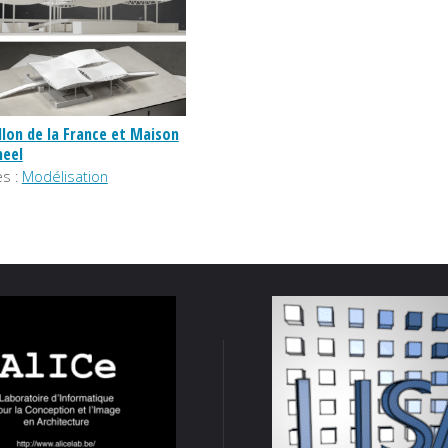
llon de la France et Maison
neel
s :
Modélisation