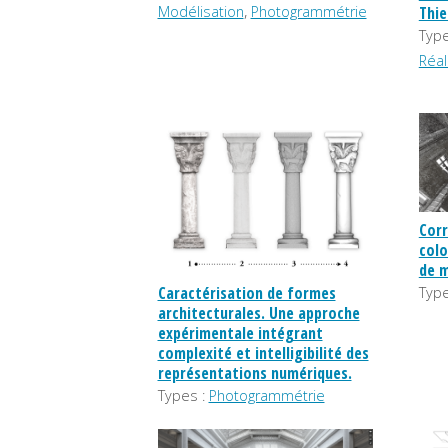
,
Modélisation
Photogrammétrie
Thie
Type
Réal
Corr
colo
de m
Caractérisation de formes
Type
architecturales. Une approche
expérimentale intégrant
complexité et intelligibilité des
représentations numériques.
Types :
Photogrammétrie