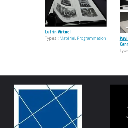
Lutrin Virtuel
,
Pavi
Types :
Matériel
Programmation
Can
Type