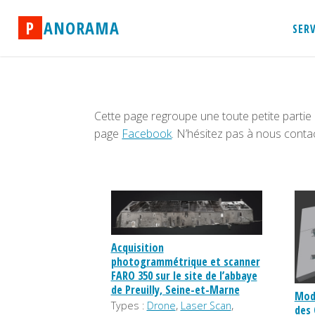
Skip
P
A
N
O
R
A
M
A
to
SER
content
Cette page regroupe une toute petite partie 
page
Facebook
. N’hésitez pas à nous contac
Acquisition
photogrammétrique et scanner
FARO 350 sur le site de l’abbaye
de Preuilly, Seine-et-Marne
Mod
,
,
Types :
Drone
Laser Scan
des 