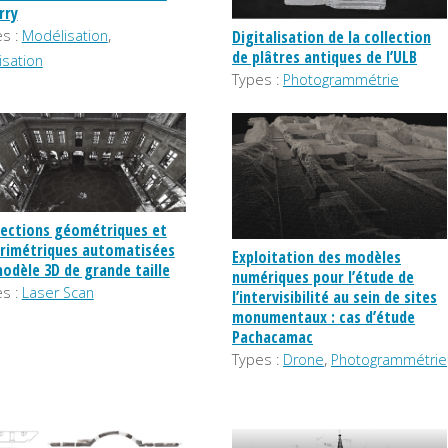
rry
,
Digitalisation de la collection
s :
Modélisation
de plâtres antiques de l’ULB
isation
Types :
Photogrammétrie
ections géométriques et
rimétriques automatisées
Exploitation des modèles
odèle 3D de grande taille
numériques pour l’étude de
s :
Laser Scan
l’intervisibilité au sein de sites
monumentaux : cas d’étude
Pachacamac
,
Types :
Drone
Photogrammétrie