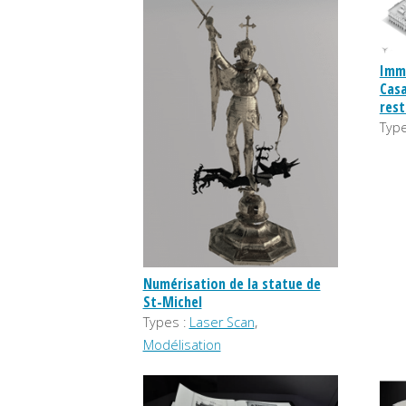
Imm
Casa
rest
Type
Numérisation de la statue de
St-Michel
,
Types :
Laser Scan
Modélisation