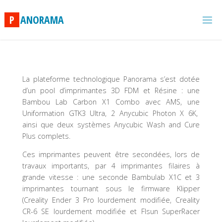
Skip
to
P
A
N
O
R
A
M
A
content
La plateforme technologique Panorama s’est dotée
d’un pool d’imprimantes 3D FDM et Résine : une
Bambou Lab Carbon X1 Combo avec AMS, une
Uniformation GTK3 Ultra, 2 Anycubic Photon X 6K,
ainsi que deux systèmes Anycubic Wash and Cure
Plus complets.
Ces imprimantes peuvent être secondées, lors de
travaux importants, par 4 imprimantes filaires à
grande vitesse : une seconde Bambulab X1C et 3
imprimantes tournant sous le firmware Klipper
(Creality Ender 3 Pro lourdement modifiée, Creality
CR-6 SE lourdement modifiée et Flsun SuperRacer