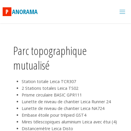
Skip
to
P
A
N
O
R
A
M
A
content
Parc topographique
mutualisé
Station totale Leica TCR307
2 Stations totales Leica TS02
Prisme circulaire BASIC GPR111
Lunette de niveau de chantier Leica Runner 24
Lunette de niveau de chantier Leica NA724
Embase étoile pour trépied GST4
Mires télescopiques aluminium Leica avec étui (4)
Distancemètre Leica Disto