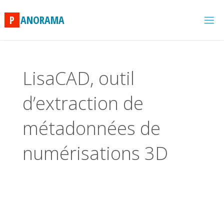
Skip
to
P
A
N
O
R
A
M
A
content
LisaCAD, outil
d’extraction de
métadonnées de
numérisations 3D