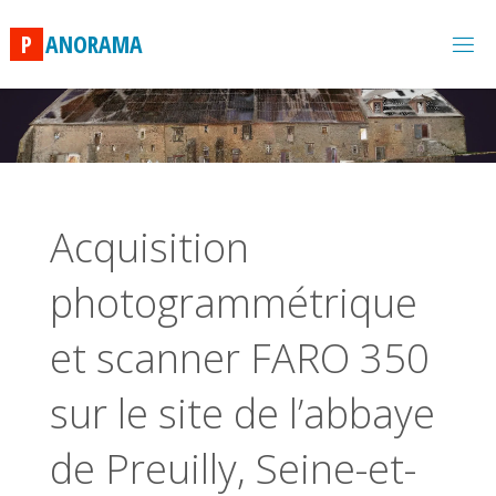
Skip
to
P
A
N
O
R
A
M
A
content
Acquisition
photogrammétrique
et scanner FARO 350
sur le site de l’abbaye
de Preuilly, Seine-et-