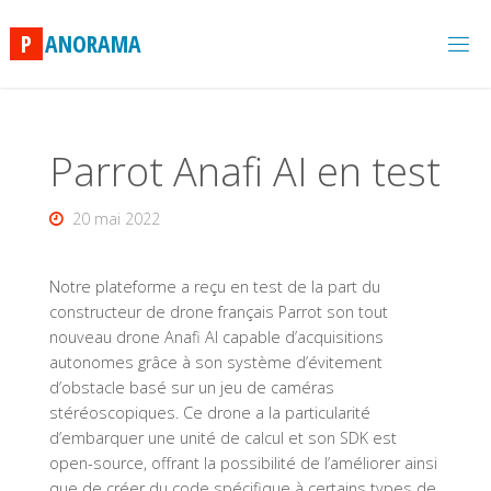
Skip
to
P
A
N
O
R
A
M
A
content
Parrot Anafi AI en test
20 mai 2022
Notre plateforme a reçu en test de la part du
constructeur de drone français Parrot son tout
nouveau drone Anafi AI capable d’acquisitions
autonomes grâce à son système d’évitement
d’obstacle basé sur un jeu de caméras
stéréoscopiques. Ce drone a la particularité
d’embarquer une unité de calcul et son SDK est
open-source, offrant la possibilité de l’améliorer ainsi
que de créer du code spécifique à certains types de