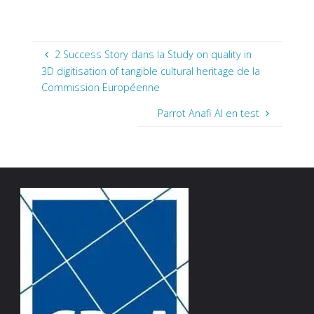
2 Success Story dans la Study on quality in
3D digitisation of tangible cultural heritage de la
Commission Européenne
Parrot Anafi AI en test