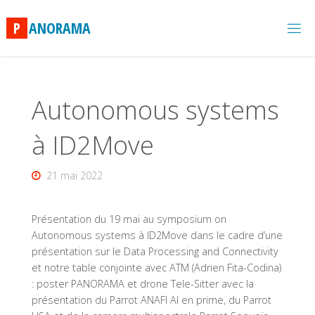
Skip
to
P
A
N
O
R
A
M
A
content
Autonomous systems
à ID2Move
21 mai 2022
Présentation du 19 mai au symposium on
Autonomous systems à ID2Move dans le cadre d’une
présentation sur le Data Processing and Connectivity
et notre table conjointe avec ATM (Adrien Fita-Codina)
: poster PANORAMA et drone Tele-Sitter avec la
présentation du Parrot ANAFI AI en prime, du Parrot