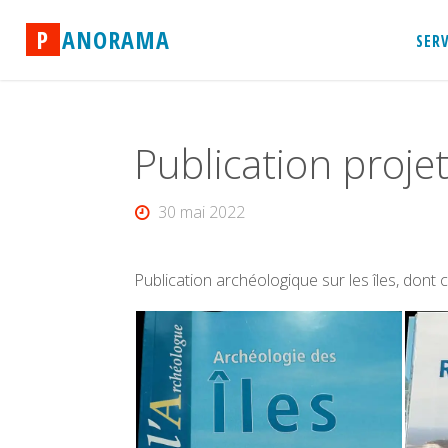
Skip
P
A
N
O
R
A
M
A
to
SER
content
Publication proje
30 mai 2022
Publication archéologique sur les îles, dont c