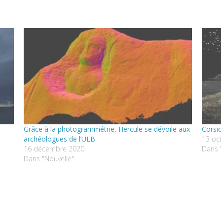
Grâce à la photogrammétrie, Hercule se dévoile aux
Corsic
archéologues de l’ULB
13 oc
16 décembre 2020
Dans 
Dans "Nouvelle"