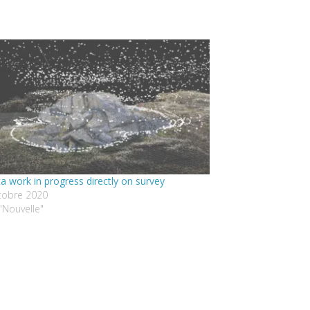
a work in progress directly on survey
tobre 2020
"Nouvelle"