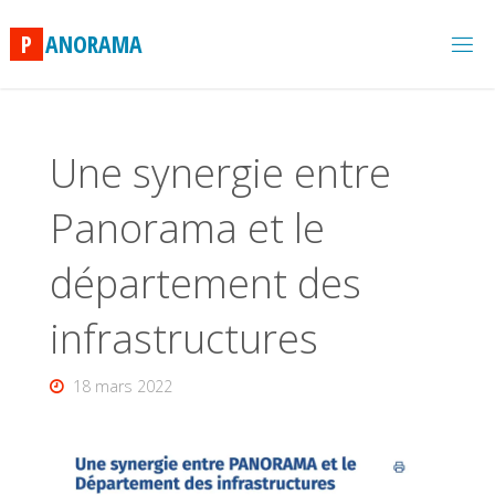
Skip
to
P
A
N
O
R
A
M
A
content
Une synergie entre
Panorama et le
département des
infrastructures
18 mars 2022