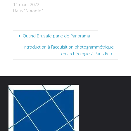
11 mars 2022
Dans "Nouvelle"
Quand Brusafe parle de Panorama
Introduction à l’acquisition photogrammétrique
en archéologie à Paris IV