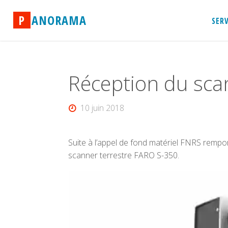
Skip
P
A
N
O
R
A
M
A
to
SER
content
Réception du sca
10 juin 2018
Suite à l’appel de fond matériel FNRS rem
scanner terrestre FARO S-350.