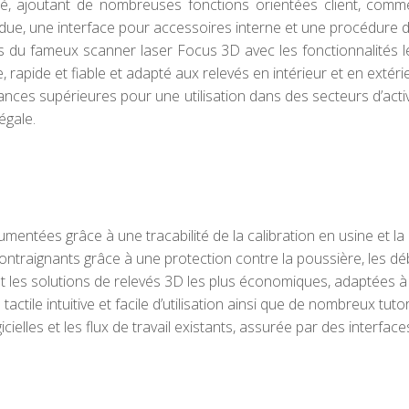
, ajoutant de nombreuses fonctions orientées client, comme 
ue, une interface pour accessoires interne et une procédure d
du fameux scanner laser Focus 3D avec les fonctionnalités l
 rapide et fiable et adapté aux relevés en intérieur et en extéri
s supérieures pour une utilisation dans des secteurs d’activi
égale.
mentées grâce à une tracabilité de la calibration en usine et l
traignants grâce à une protection contre la poussière, les déb
les solutions de relevés 3D les plus économiques, adaptées à t
ctile intuitive et facile d’utilisation ainsi que de nombreux tutor
gicielles et les flux de travail existants, assurée par des inter