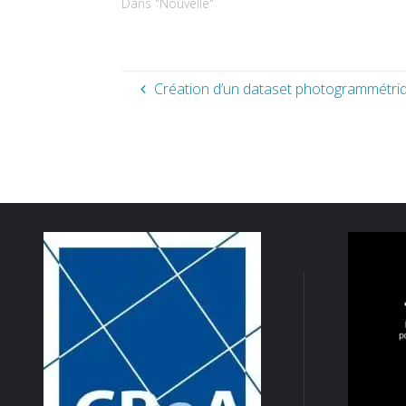
Dans "Nouvelle"
Création d’un dataset photogrammétri