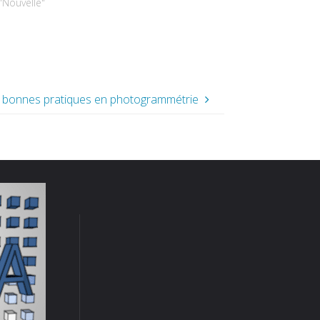
"Nouvelle"
t bonnes pratiques en photogrammétrie