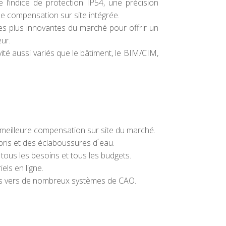
l’indice de protection IP54, une précision
e compensation sur site intégrée.
es plus innovantes du marché pour offrir un
eur.
té aussi variés que le bâtiment, le BIM/CIM,
a meilleure compensation sur site du marché.
ris et des éclaboussures d ́eau.
ous les besoins et tous les budgets.
iels en ligne.
faces vers de nombreux systèmes de CAO.