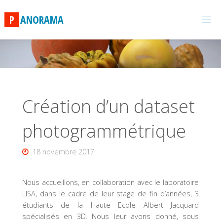
Skip
to
P
A
N
O
R
A
M
A
content
Création d’un dataset
photogrammétrique
18 novembre 2017
Nous accueillons, en collaboration avec le laboratoire
LISA, dans le cadre de leur stage de fin d’années, 3
étudiants de la Haute Ecole Albert Jacquard
spécialisés en 3D. Nous leur avons donné, sous