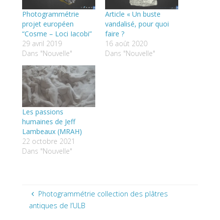
Photogrammétrie
Article « Un buste
projet européen
vandalisé, pour quoi
“Cosme – Loci Iacobi”
faire ?
29 avril 2019
16 août 2020
Dans "Nouvelle"
Dans "Nouvelle"
Les passions
humaines de Jeff
Lambeaux (MRAH)
22 octobre 2021
Dans "Nouvelle"
Photogrammétrie collection des plâtres
antiques de l’ULB