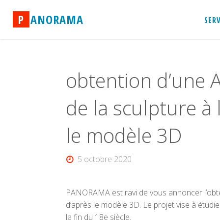
Skip
P
A
N
O
R
A
M
A
to
SER
content
obtention d’une A
de la sculpture à
le modèle 3D
5 octobre 2020
PANORAMA est ravi de vous annoncer l’obtent
d’après le modèle 3D. Le projet vise à étudie
la fin du 18e siècle.