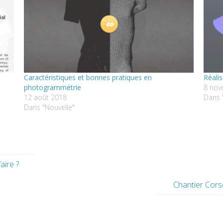
Caractéristiques et bonnes pratiques en
Réalis
photogrammétrie
8 nov
12 août 2018
Dans 
Dans "Nouvelle"
aire ?
Chantier Corse