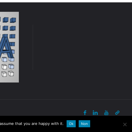
Powered by
Fluida
&
WordPress.
 assume that you are happy with it.
Ok
Non