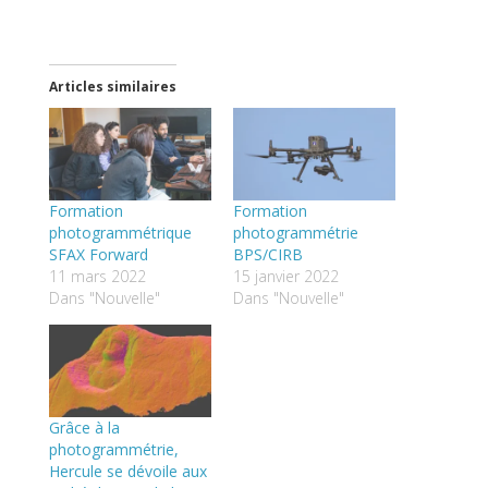
Articles similaires
Formation
Formation
photogrammétrique
photogrammétrie
SFAX Forward
BPS/CIRB
11 mars 2022
15 janvier 2022
Dans "Nouvelle"
Dans "Nouvelle"
Grâce à la
photogrammétrie,
Hercule se dévoile aux