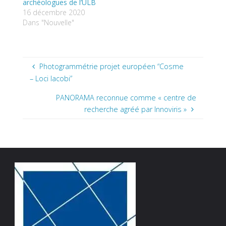
archéologues de l’ULB
16 décembre 2020
Dans "Nouvelle"
Photogrammétrie projet européen “Cosme
– Loci Iacobi”
PANORAMA reconnue comme « centre de
recherche agréé par Innoviris »