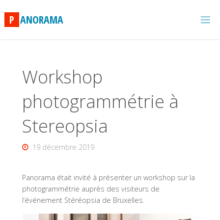
Skip
to
P
A
N
O
R
A
M
A
content
Workshop
photogrammétrie à
Stereopsia
19 décembre 2019
Panorama était invité à présenter un workshop sur la
photogrammétrie auprès des visiteurs de
l’événement Stéréopsia de Bruxelles.