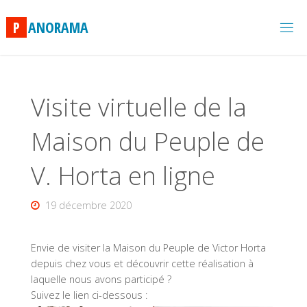
Skip
to
P
A
N
O
R
A
M
A
content
Visite virtuelle de la
Maison du Peuple de
V. Horta en ligne
19 décembre 2020
Envie de visiter la Maison du Peuple de Victor Horta
depuis chez vous et découvrir cette réalisation à
laquelle nous avons participé ?
Suivez le lien ci-dessous :