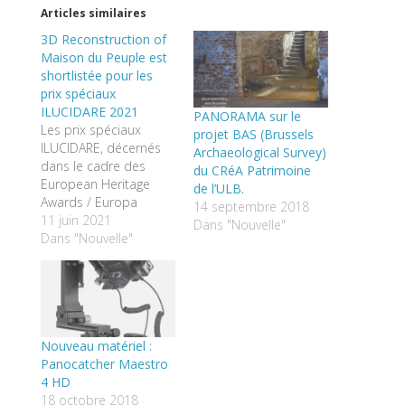
Articles similaires
3D Reconstruction of
Maison du Peuple est
shortlistée pour les
prix spéciaux
ILUCIDARE 2021
PANORAMA sur le
Les prix spéciaux
projet BAS (Brussels
ILUCIDARE, décernés
Archaeological Survey)
dans le cadre des
du CRéA Patrimoine
European Heritage
de l’ULB.
Awards / Europa
14 septembre 2018
Nostra Awards, visent
11 juin 2021
Dans "Nouvelle"
à démontrer que le
Dans "Nouvelle"
patrimoine culturel est
une ressource
puissante pour
renforcer les échanges
et la collaboration
Nouveau matériel :
internationale et
Panocatcher Maestro
favoriser un
4 HD
développement
18 octobre 2018
durable fondé sur