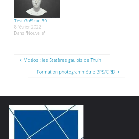
Test Go!Scan 50
8 février 2022
Dans "Nouvelle"
Vidéos : les Statères gaulois de Thuin
Formation photogrammétrie BPS/CIRB