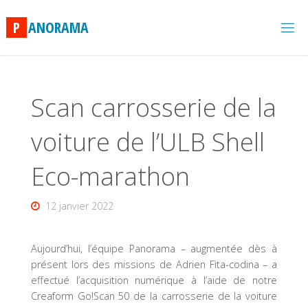
Skip
to
P
A
N
O
R
A
M
A
content
Scan carrosserie de la
voiture de l’ULB Shell
Eco-marathon
12 janvier 2022
Aujourd’hui, l’équipe Panorama – augmentée dès à
présent lors des missions de Adrien Fita-codina – a
effectué l’acquisition numérique à l’aide de notre
Creaform Go!Scan 50 de la carrosserie de la voiture